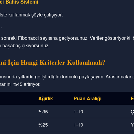
cci Bahis Sistemi
iste kullanmak şöyle çalışıyor:
..
 sonraki Fibonacci sayısına geçiyorsunuz. Veriler gösteriyor ki
e başabaş çıkıyorsunuz.
i İçin Hangi Kriterler Kullanılmalı?
unda yıllardır geliştirdiğim formülü paylaşayım. Arastırmalar g
anını %45 artırıyor.
Ağırlık
Puan Aralığı
E
%35
1-10
Ç
%25
1-10
Y