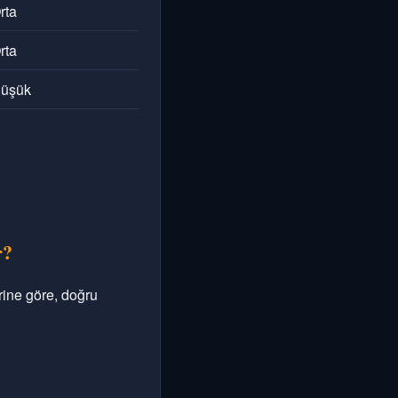
rta
rta
üşük
r?
rine göre, doğru