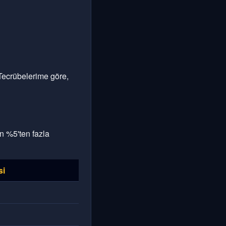
 Tecrübelerime göre,
oin %5'ten fazla
si