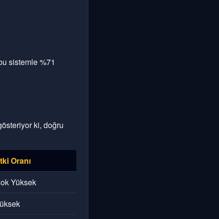
, bu sistemle %71
österiyor ki, doğru
tki Oranı
ok Yüksek
üksek