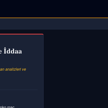
e İddaa
an analizleri ve
banko maç