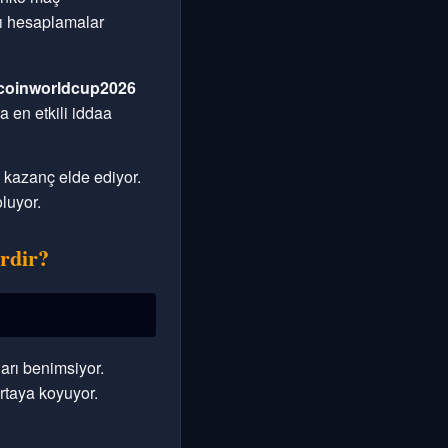
lı hesaplamalar
tcoinworldcup2026
a en etkili iddaa
 kazanç elde ediyor.
luyor.
erdir?
arı benimsiyor.
ortaya koyuyor.