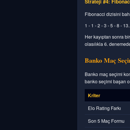
Strateji #4: Fibona
Fibonacci dizisini bah
1 - 1 - 2 - 3 - 5 - 8 - 13.
Her kayıptan sonra bir
olasılıkla 6. denemed
Banko Maç Seçim
Banko maç seçimi konus
banko seçimi başarı or
Kriter
Elo Rating Farkı
Son 5 Maç Formu