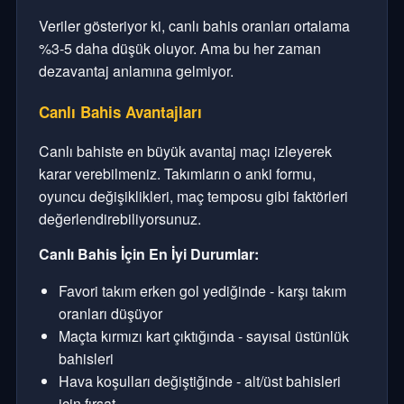
Veriler gösteriyor ki, canlı bahis oranları ortalama
%3-5 daha düşük oluyor. Ama bu her zaman
dezavantaj anlamına gelmiyor.
Canlı Bahis Avantajları
Canlı bahiste en büyük avantaj maçı izleyerek
karar verebilmeniz. Takımların o anki formu,
oyuncu değişiklikleri, maç temposu gibi faktörleri
değerlendirebiliyorsunuz.
Canlı Bahis İçin En İyi Durumlar:
Favori takım erken gol yediğinde - karşı takım
oranları düşüyor
Maçta kırmızı kart çıktığında - sayısal üstünlük
bahisleri
Hava koşulları değiştiğinde - alt/üst bahisleri
için fırsat