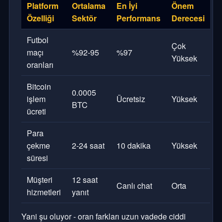
Platform
Ortalama
En İyi
Önem
Özelliği
Sektör
Performans
Derecesi
Futbol
Çok
maçı
%92-95
%97
Yüksek
oranları
Bitcoin
0.0005
işlem
Ücretsiz
Yüksek
BTC
ücreti
Para
çekme
2-24 saat
10 dakika
Yüksek
süresi
Müşteri
12 saat
Canlı chat
Orta
hizmetleri
yanıt
Yani şu oluyor - oran farkları uzun vadede ciddi