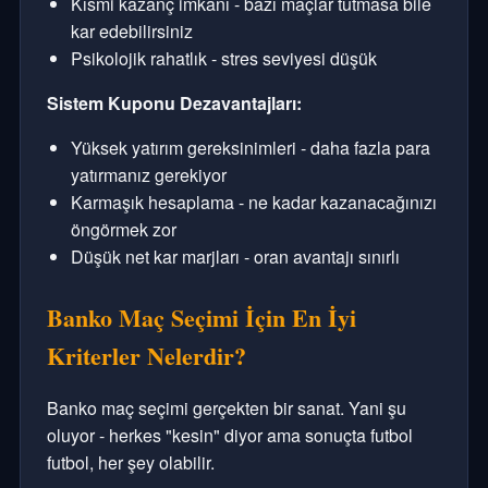
Kısmi kazanç imkanı - bazı maçlar tutmasa bile
kar edebilirsiniz
Psikolojik rahatlık - stres seviyesi düşük
Sistem Kuponu Dezavantajları:
Yüksek yatırım gereksinimleri - daha fazla para
yatırmanız gerekiyor
Karmaşık hesaplama - ne kadar kazanacağınızı
öngörmek zor
Düşük net kar marjları - oran avantajı sınırlı
Banko Maç Seçimi İçin En İyi
Kriterler Nelerdir?
Banko maç seçimi gerçekten bir sanat. Yani şu
oluyor - herkes "kesin" diyor ama sonuçta futbol
futbol, her şey olabilir.