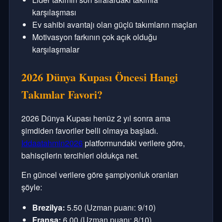
karşılaşması
Ev sahibi avantajı olan güçlü takımların maçları
Motivasyon farkının çok açık olduğu
karşılaşmalar
2026 Dünya Kupası Öncesi Hangi
Takımlar Favori?
2026 Dünya Kupası henüz 2 yıl sonra ama
şimdiden favoriler belli olmaya başladı.
Iddaatahmin2026
platformundaki verilere göre,
bahisçilerin tercihleri oldukça net.
En güncel verilere göre şampiyonluk oranları
şöyle:
Brezilya:
5.50 (Uzman puanı: 9/10)
Fransa:
6.00 (Uzman puanı: 8/10)