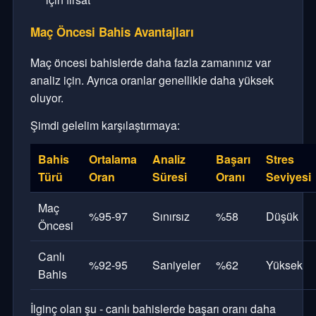
Maç Öncesi Bahis Avantajları
Maç öncesi bahislerde daha fazla zamanınız var
analiz için. Ayrıca oranlar genellikle daha yüksek
oluyor.
Şimdi gelelim karşılaştırmaya:
Bahis
Ortalama
Analiz
Başarı
Stres
Türü
Oran
Süresi
Oranı
Seviyesi
Maç
%95-97
Sınırsız
%58
Düşük
Öncesi
Canlı
%92-95
Saniyeler
%62
Yüksek
Bahis
İlginç olan şu - canlı bahislerde başarı oranı daha