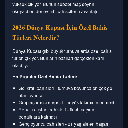
yüksek çıkıyor. Bunun sebebi maç seyrini
okuyabilen deneyimli bahisçilerin avantajı.
2026 Dünya Kupası İçin Özel Bahis
Türleri Nelerdir?
Dünya Kupası gibi büyük turnuvalarda özel bahis
türleri çıkıyor. Bunların bazıları gerçekten karlı
olabiliyor.
En Popüler Özel Bahis Türleri:
Gol kralı bahisleri - turnuva boyunca en çok gol
atan oyuncu
Grup aşaması sürprizi - büyük takımın elenmesi
Penaltı atışları bahisleri - final maçının
penaltılara kalması
Genç oyuncu bahisleri - 21 yaş altı en başarılı