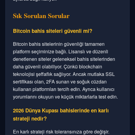
Sık Sorulan Sorular
Bitcoin bahis siteleri güvenli mi?
Bitcoin bahis sitelerinin güvenliği tamamen
platform seçiminize bağlı. Lisanslı ve düzenli
denetlenen siteler geleneksel bahis sitelerinden
daha güvenli olabiliyor. Çünkü blockchain
teknolojisi şeffaflık sağlıyor. Ancak mutlaka SSL
sertifikası olan, 2FA sunan ve soğuk cüzdan
kullanan platformları tercih edin. Ayrıca kullanıcı
yorumlarını okuyun ve küçük miktarlarla test edin.
2026 Dünya Kupası bahislerinde en karlı
strateji nedir?
En karlı strateji risk toleransınıza göre değişir.