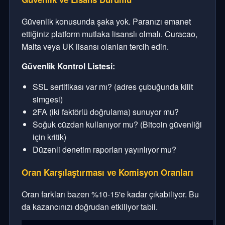
Güvenlik konusunda şaka yok. Paranızı emanet
ettiğiniz platform mutlaka lisanslı olmalı. Curacao,
Malta veya UK lisansı olanları tercih edin.
Güvenlik Kontrol Listesi:
SSL sertifikası var mı? (adres çubuğunda kilit
simgesi)
2FA (iki faktörlü doğrulama) sunuyor mu?
Soğuk cüzdan kullanıyor mu? (Bitcoin güvenliği
için kritik)
Düzenli denetim raporları yayınlıyor mu?
Oran Karşılaştırması ve Komisyon Oranları
Oran farkları bazen %10-15'e kadar çıkabiliyor. Bu
da kazancınızı doğrudan etkiliyor tabii.