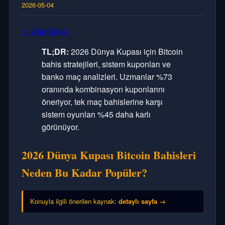
2026-05-04
← Ana Sayfa
TL;DR:
2026 Dünya Kupası için Bitcoin
bahis stratejileri, sistem kuponları ve
banko maç analizleri. Uzmanlar %73
oranında kombinasyon kuponlarını
öneriyor, tek maç bahislerine karşı
sistem oyunları %45 daha karlı
görünüyor.
2026 Dünya Kupası Bitcoin Bahisleri
Neden Bu Kadar Popüler?
Konuyla ilgili önerilen kaynak:
detaylı sayfa →