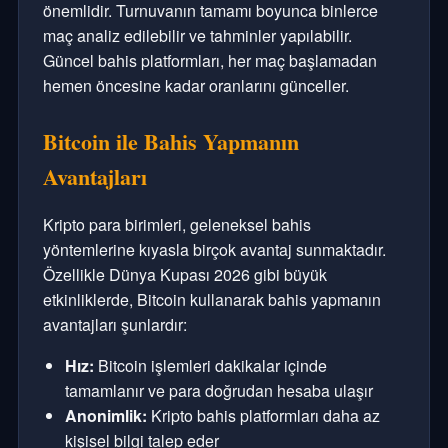
önemlidir. Turnuvanın tamamı boyunca binlerce
maç analiz edilebilir ve tahminler yapılabilir.
Güncel bahis platformları, her maç başlamadan
hemen öncesine kadar oranlarını günceller.
Bitcoin ile Bahis Yapmanın
Avantajları
Kripto para birimleri, geleneksel bahis
yöntemlerine kıyasla birçok avantaj sunmaktadır.
Özellikle Dünya Kupası 2026 gibi büyük
etkinliklerde, Bitcoin kullanarak bahis yapmanın
avantajları şunlardır:
Hız:
Bitcoin işlemleri dakikalar içinde
tamamlanır ve para doğrudan hesaba ulaşır
Anonimlik:
Kripto bahis platformları daha az
kişisel bilgi talep eder