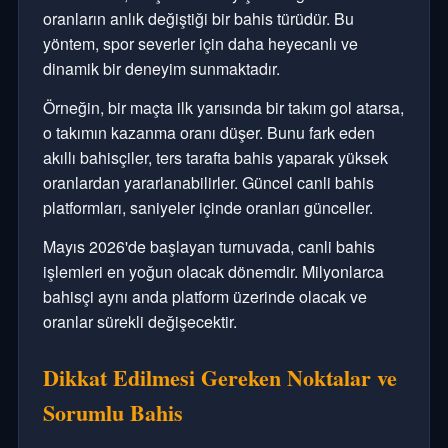
oranların anlık değiştiği bir bahis türüdür. Bu
yöntem, spor severler için daha heyecanlı ve
dinamik bir deneyim sunmaktadır.
Örneğin, bir maçta ilk yarısında bir takım gol atarsa,
o takımın kazanma oranı düşer. Bunu fark eden
akıllı bahisçiler, ters tarafta bahis yaparak yüksek
oranlardan yararlanabilirler. Güncel canli bahis
platformları, saniyeler içinde oranları günceller.
Mayıs 2026'de başlayan turnuvada, canli bahis
işlemleri en yoğun olacak dönemdir. Milyonlarca
bahisçi aynı anda platform üzerinde olacak ve
oranlar sürekli değişecektir.
Dikkat Edilmesi Gereken Noktalar ve
Sorumlu Bahis