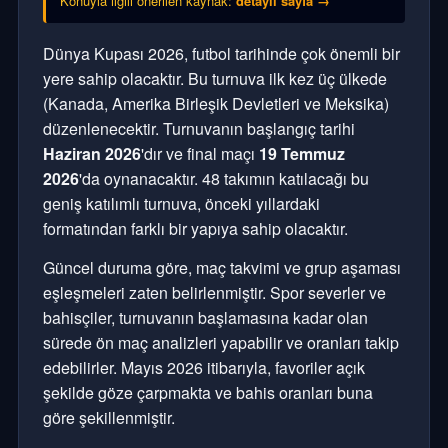
Konuyla ilgili önerilen kaynak:
detaylı sayfa →
Dünya Kupası 2026, futbol tarihinde çok önemli bir
yere sahip olacaktır. Bu turnuva ilk kez üç ülkede
(Kanada, Amerika Birleşik Devletleri ve Meksika)
düzenlenecektir. Turnuvanın başlangıç tarihi
Haziran 2026
'dır ve final maçı
19 Temmuz
2026
'da oynanacaktır. 48 takımın katılacağı bu
geniş katılımlı turnuva, önceki yıllardaki
formatından farklı bir yapıya sahip olacaktır.
Güncel duruma göre, maç takvimi ve grup aşaması
eşleşmeleri zaten belirlenmiştir. Spor severler ve
bahisçiler, turnuvanın başlamasına kadar olan
sürede ön maç analizleri yapabilir ve oranları takip
edebilirler. Mayıs 2026 itibarıyla, favoriler açık
şekilde göze çarpmakta ve bahis oranları buna
göre şekillenmiştir.