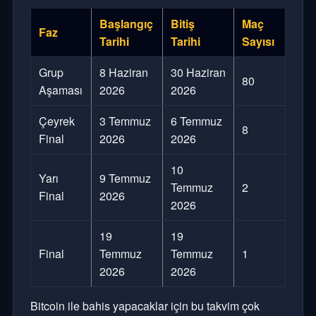
Başlangıç
Bitiş
Maç
Faz
Tarihi
Tarihi
Sayısı
Grup
8 Haziran
30 Haziran
80
Aşaması
2026
2026
Çeyrek
3 Temmuz
6 Temmuz
8
Final
2026
2026
10
Yarı
9 Temmuz
Temmuz
2
Final
2026
2026
19
19
Final
Temmuz
Temmuz
1
2026
2026
Bitcoin ile bahis yapacaklar için bu takvim çok