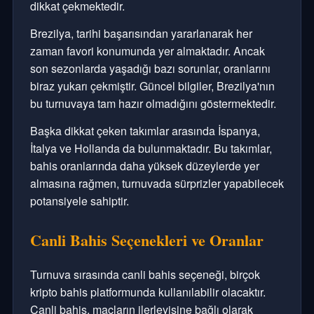
dikkat çekmektedir.
Brezilya, tarihi başarısından yararlanarak her
zaman favori konumunda yer almaktadır. Ancak
son sezonlarda yaşadığı bazı sorunlar, oranlarını
biraz yukarı çekmiştir. Güncel bilgiler, Brezilya'nın
bu turnuvaya tam hazır olmadığını göstermektedir.
Başka dikkat çeken takımlar arasında İspanya,
İtalya ve Hollanda da bulunmaktadır. Bu takımlar,
bahis oranlarında daha yüksek düzeylerde yer
almasına rağmen, turnuvada sürprizler yapabilecek
potansiyele sahiptir.
Canli Bahis Seçenekleri ve Oranlar
Turnuva sırasında canli bahis seçeneği, birçok
kripto bahis platformunda kullanılabilir olacaktır.
Canli bahis, maçların ilerleyişine bağlı olarak