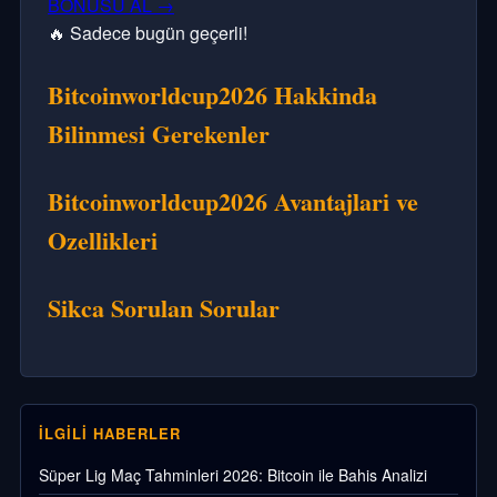
BONUSU AL →
🔥 Sadece bugün geçerli!
Bitcoinworldcup2026 Hakkinda
Bilinmesi Gerekenler
Bitcoinworldcup2026 Avantajlari ve
Ozellikleri
Sikca Sorulan Sorular
İLGILI HABERLER
Süper Lig Maç Tahminleri 2026: Bitcoin ile Bahis Analizi