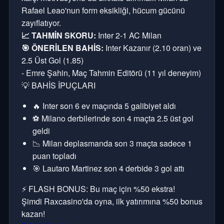
Rafael Leao'nun form eksikliği, hücum gücünü
zayıflatıyor.
📈 TAHMİN SKORU:
Inter 2-1 AC Milan
🎯 ÖNERİLEN BAHİS:
Inter Kazanır (2.10 oran) ve
2.5 Üst Gol (1.85)
- Emre Şahin, Maç Tahmin Editörü (11 yıl deneyim)
💡 BAHİS İPUÇLARI
🔥 Inter son 6 ev maçında 5 galibiyet aldı
⚽ Milano derbilerinde son 4 maçta 2.5 üst gol
geldi
📉 Milan deplasmanda son 3 maçta sadece 1
puan topladı
🎯 Lautaro Martinez son 4 derbide 3 gol attı
⚡ FLASH BONUS: Bu maç için %50 ekstra!
Şimdi Raxcasino'da oyna, ilk yatırımına %50 bonus
kazan!