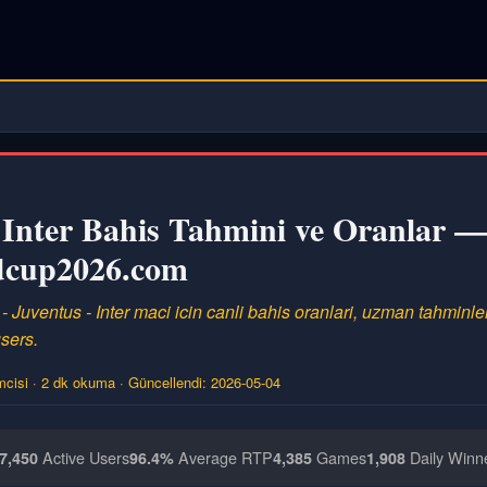
 Inter Bahis Tahmini ve Oranlar — 
ldcup2026.com
 Juventus - Inter maci icin canli bahis oranlari, uzman tahminler
sers.
cisi · 2 dk okuma · Güncellendi: 2026-05-04
Active Users
Average RTP
Games
Daily Winn
7,450
96.4%
4,385
1,908