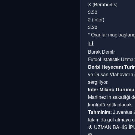
X (Beraberlik)
3.50
2 (Inter)
3.20
* Oranlar maç başlang
📊
Burak Demir
Futbol İstatistik Uzma
Derbi Heyecanı Turin
ve Dusan Vlahovic'in g
sergiliyor.
Inter Milano Durumu
Martinez'in sakatliği 
kontrolü kritik olacak.
Tahminim:
Juventus 2
takım da gol atmaya od
🎯 UZMAN BAHİS İP
⚽