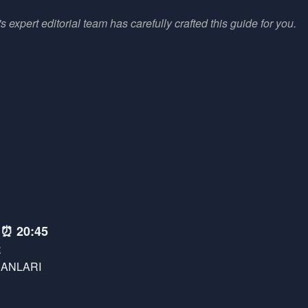
 expert editorial team has carefully crafted this guide for you.
| ⏰ 20:45
R
RANLARI