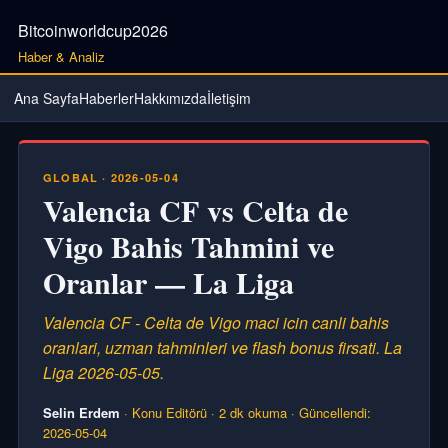
Bitcoinworldcup2026
Haber & Analiz
Ana Sayfa
Haberler
Hakkımızda
İletişim
GLOBAL · 2026-05-04
Valencia CF vs Celta de
Vigo Bahis Tahmini ve
Oranlar — La Liga
Valencia CF - Celta de Vigo maci icin canli bahis
oranlari, uzman tahminleri ve flash bonus firsati. La
Liga 2026-05-05.
Selin Erdem
· Konu Editörü · 2 dk okuma · Güncellendi:
2026-05-04