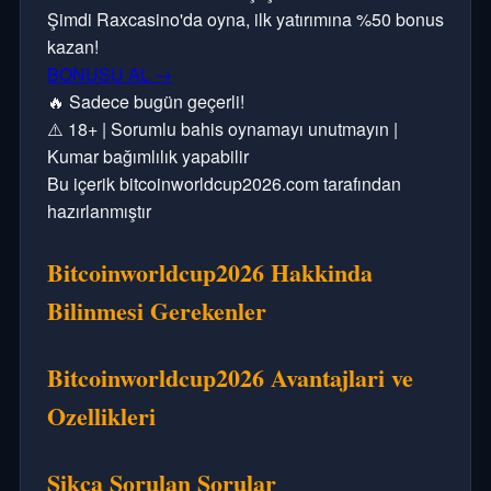
Şimdi Raxcasino'da oyna, ilk yatırımına %50 bonus
kazan!
BONUSU AL →
🔥 Sadece bugün geçerli!
⚠️ 18+ | Sorumlu bahis oynamayı unutmayın |
Kumar bağımlılık yapabilir
Bu içerik bitcoinworldcup2026.com tarafından
hazırlanmıştır
Bitcoinworldcup2026 Hakkinda
Bilinmesi Gerekenler
Bitcoinworldcup2026 Avantajlari ve
Ozellikleri
Sikca Sorulan Sorular