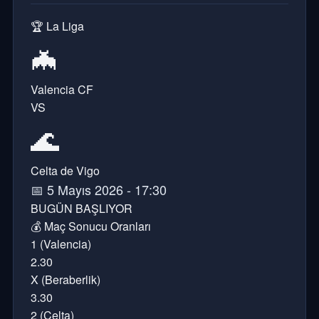
🏆 La Liga
🦇
Valencia CF
VS
🌊
Celta de Vigo
📅 5 Mayıs 2026 - 17:30
BUGÜN BAŞLIYOR
💰 Maç Sonucu Oranları
1 (Valencia)
2.30
X (Beraberlik)
3.30
2 (Celta)