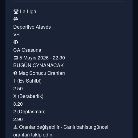
🏆 La Liga
🔵
Deportivo Alavés
VS
🔴
CA Osasuna
📅 5 Mayıs 2026 - 22:30
BUGÜN OYNANACAK
⚽ Maç Sonucu Oranları
1 (Ev Sahibi)
2.50
X (Beraberlik)
3.20
2 (Deplasman)
2.90
⚠️ Oranlar değişebilir - Canlı bahiste güncel
oranları takip edin