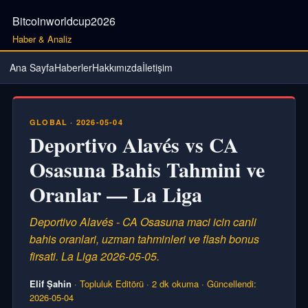
Bitcoinworldcup2026
Haber & Analiz
Ana Sayfa
Haberler
Hakkımızda
İletişim
GLOBAL · 2026-05-04
Deportivo Alavés vs CA
Osasuna Bahis Tahmini ve
Oranlar — La Liga
Deportivo Alavés - CA Osasuna maci icin canli
bahis oranlari, uzman tahminleri ve flash bonus
firsati. La Liga 2026-05-05.
Elif Şahin
· Topluluk Editörü · 2 dk okuma · Güncellendi:
2026-05-04