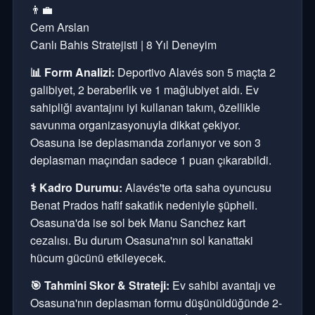
👨‍💼
Cem Arslan
Canlı Bahis Stratejisti | 8 Yıl Deneyim
📊 Form Analizi:
Deportivo Alavés son 5 maçta 2
galibiyet, 2 beraberlik ve 1 mağlubiyet aldı. Ev
sahipliği avantajını iyi kullanan takım, özellikle
savunma organizasyonuyla dikkat çekiyor.
Osasuna ise deplasmanda zorlanıyor ve son 3
deplasman maçından sadece 1 puan çıkarabildi.
⚕️ Kadro Durumu:
Alavés'te orta saha oyuncusu
Benat Prados hafif sakatlık nedeniyle şüpheli.
Osasuna'da ise sol bek Manu Sanchez kart
cezalısı. Bu durum Osasuna'nın sol kanattaki
hücum gücünü etkileyecek.
🎯 Tahmini Skor & Strateji:
Ev sahibi avantajı ve
Osasuna'nın deplasman formu düşünüldüğünde 2-